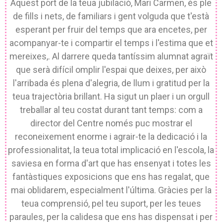
Aquest port de la teua jubilació, Mari Carmen, és ple
de fills i nets, de familiars i gent volguda que t'està
esperant per fruir del temps que ara encetes, per
acompanyar-te i compartir el temps i l'estima que et
mereixes,. Al darrere queda tantíssim alumnat agraït
que serà difícil omplir l'espai que deixes, per això
l'arribada és plena d'alegria, de llum i gratitud per la
teua trajectòria brillant. Ha sigut un plaer i un orgull
treballar al teu costat durant tant temps: com a
director del Centre només puc mostrar el
reconeixement enorme i agrair-te la dedicació i la
professionalitat, la teua total implicació en l'escola, la
saviesa en forma d'art que has ensenyat i totes les
fantàstiques exposicions que ens has regalat, que
mai oblidarem, especialment l'última. Gràcies per la
teua comprensió, pel teu suport, per les teues
paraules, per la calidesa que ens has dispensat i per