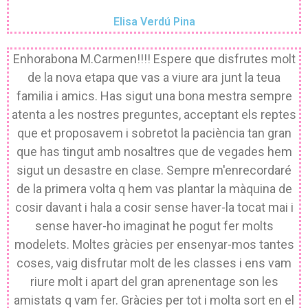
Elisa Verdú Pina
Enhorabona M.Carmen!!!! Espere que disfrutes molt
de la nova etapa que vas a viure ara junt la teua
familia i amics. Has sigut una bona mestra sempre
atenta a les nostres preguntes, acceptant els reptes
que et proposavem i sobretot la paciència tan gran
que has tingut amb nosaltres que de vegades hem
sigut un desastre en clase. Sempre m'enrecordaré
de la primera volta q hem vas plantar la màquina de
cosir davant i hala a cosir sense haver-la tocat mai i
sense haver-ho imaginat he pogut fer molts
modelets. Moltes gràcies per ensenyar-mos tantes
coses, vaig disfrutar molt de les classes i ens vam
riure molt i apart del gran aprenentage son les
amistats q vam fer. Gràcies per tot i molta sort en el